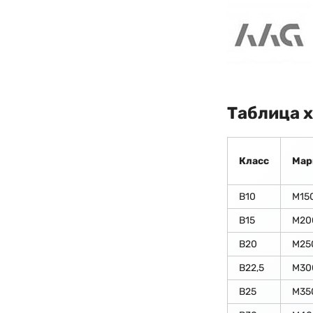
Таблица 
Класс
Мар
В10
М15
В15
М20
В20
М25
В22,5
М30
В25
М35