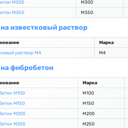
бетон М300
М300
бетон М350
М350
на известковый раствор
нование
Марка
ковый раствор М4
М4
 на фибробетон
нование
Марка
бетон М100
М100
бетон М150
М150
бетон М200
М200
бетон М250
М250