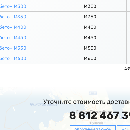
бетон М300
М300
бетон М350
М350
бетон М400
М400
бетон М450
М450
бетон М550
М550
бетон М600
М600
це
Уточните стоимость достав
8 812 467 3
ОБРАТНЫЙ ЗВОНОК
НАЧ