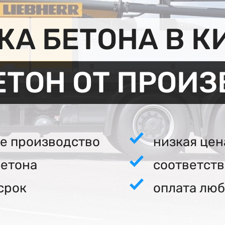
А БЕТОНА В 
ЕТОН ОТ ПРОИ
е производство
низкая цен
бетона
соответст
срок
оплата люб