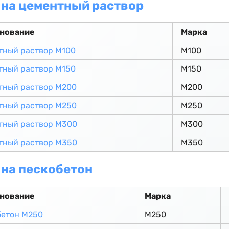
на цементный раствор
нование
Марка
тный раствор М100
М100
тный раствор М150
М150
тный раствор М200
М200
тный раствор М250
М250
тный раствор М300
М300
тный раствор М350
М350
на пескобетон
нование
Марка
бетон М250
М250