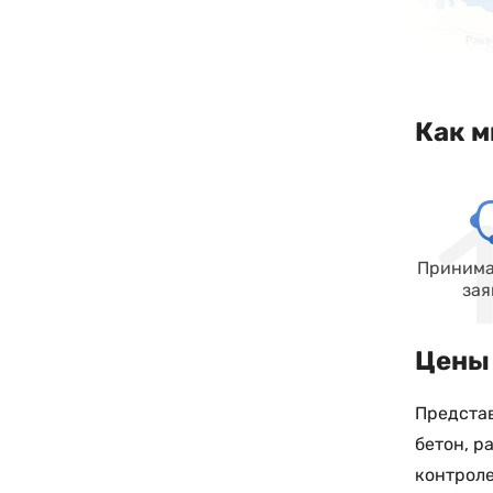
Как м
Принима
зая
Цены 
Представ
бетон, р
контроле