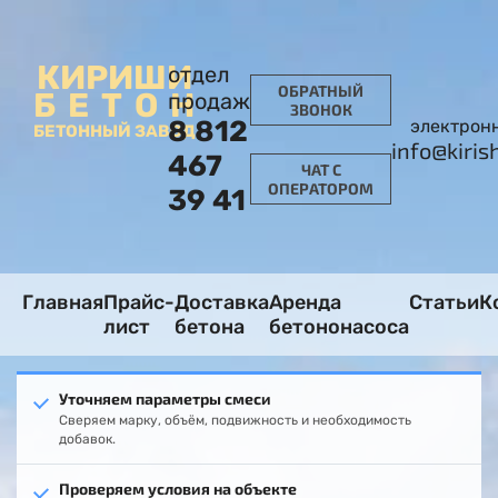
КИРИШИ
отдел
ОБРАТНЫЙ
БЕТОН
продаж
ЗВОНОК
8 812
электронн
БЕТОННЫЙ ЗАВОД
info@kiris
467
ЧАТ С
ОПЕРАТОРОМ
39 41
Главная
Прайс-
Доставка
Аренда
Статьи
К
лист
бетона
бетононасоса
Уточняем параметры смеси
Сверяем марку, объём, подвижность и необходимость
добавок.
Проверяем условия на объекте