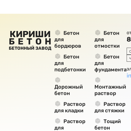
КИРИШИ
Бетон
Бетон
о
8
БЕТОН
для
для
бордюров
отмостки
БЕТОННЫЙ ЗАВОД
Бетон
Бетон
для
для
э
подбетонки
фундамента
i
Дорожный
Монтажный
бетон
раствор
Раствор
Раствор
для кладки
для стяжки
Раствор
Тощий
для
бетон