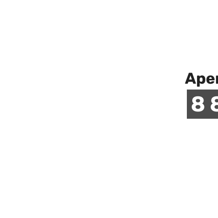
Аре
8 