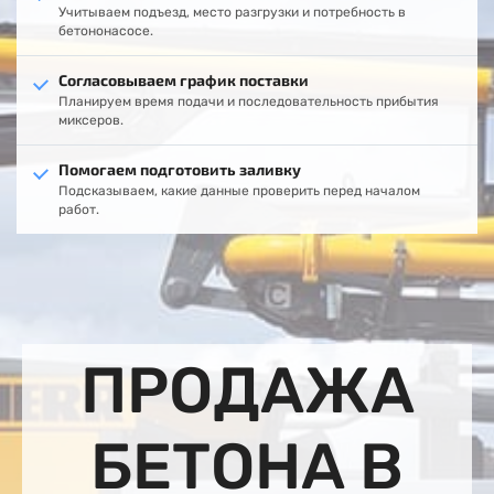
Учитываем подъезд, место разгрузки и потребность в
бетононасосе.
Согласовываем график поставки
Планируем время подачи и последовательность прибытия
миксеров.
Помогаем подготовить заливку
Подсказываем, какие данные проверить перед началом
работ.
ПРОДАЖА
БЕТОНА В