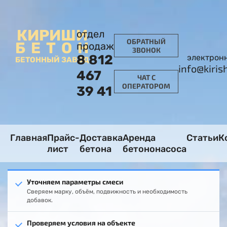
КИРИШИ
отдел
ОБРАТНЫЙ
БЕТОН
продаж
ЗВОНОК
8 812
электронн
БЕТОННЫЙ ЗАВОД
info@kiris
467
ЧАТ С
ОПЕРАТОРОМ
39 41
Главная
Прайс-
Доставка
Аренда
Статьи
К
лист
бетона
бетононасоса
Уточняем параметры смеси
Сверяем марку, объём, подвижность и необходимость
добавок.
Проверяем условия на объекте