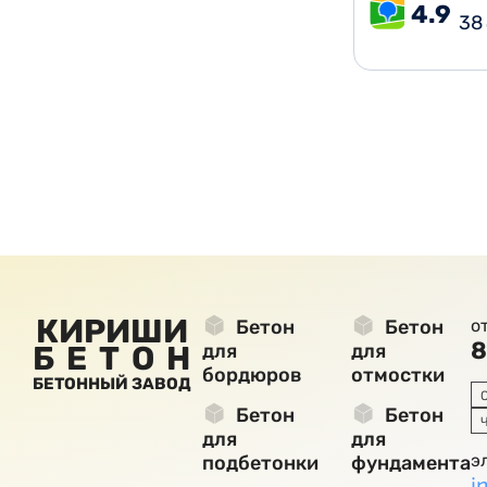
4.9
38
КИРИШИ
Бетон
Бетон
о
8
БЕТОН
для
для
бордюров
отмостки
БЕТОННЫЙ ЗАВОД
Бетон
Бетон
для
для
э
подбетонки
фундамента
i