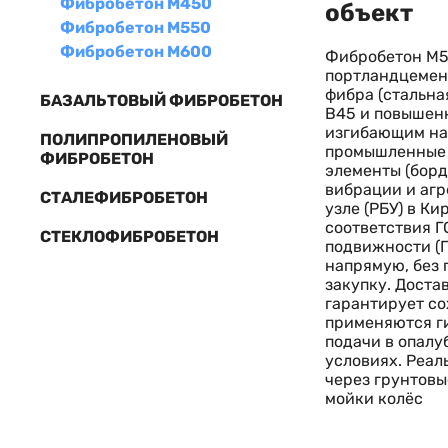
Фибробетон М450
объект
Фибробетон М550
Фибробетон М600
Фибробетон М55
портландцемен
фибра (стальна
БАЗАЛЬТОВЫЙ ФИБРОБЕТОН
В45 и повышен
изгибающим на
ПОЛИПРОПИЛЕНОВЫЙ
промышленные 
ФИБРОБЕТОН
элементы (борд
вибрации и агр
СТАЛЕФИБРОБЕТОН
узле (РБУ) в К
соответствия Г
СТЕКЛОФИБРОБЕТОН
подвижности (
напрямую, без 
закупку. Доста
гарантирует со
применяются ги
подачи в опалу
условиях. Реал
через грунтовы
мойки колёс