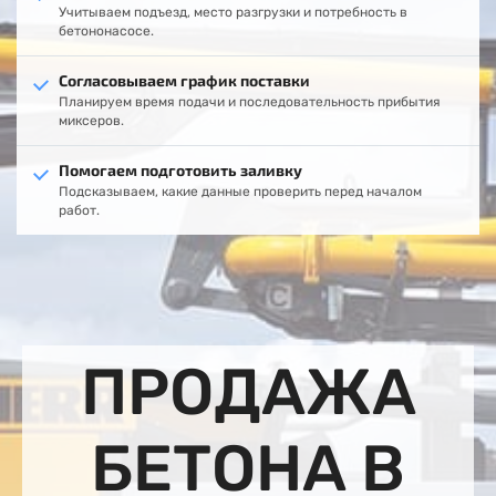
Учитываем подъезд, место разгрузки и потребность в
бетононасосе.
Согласовываем график поставки
Планируем время подачи и последовательность прибытия
миксеров.
Помогаем подготовить заливку
Подсказываем, какие данные проверить перед началом
работ.
ПРОДАЖА
БЕТОНА В