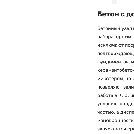
Бетон с д
Бетонный узел 
лабораторным к
исключают поср
подтверждающей
фундаментов, м
керамзитобетон
микстером, но 
позволяют зали
работа в Кириш
условия город
частью, а дисп
манёвренностью
запускается ср