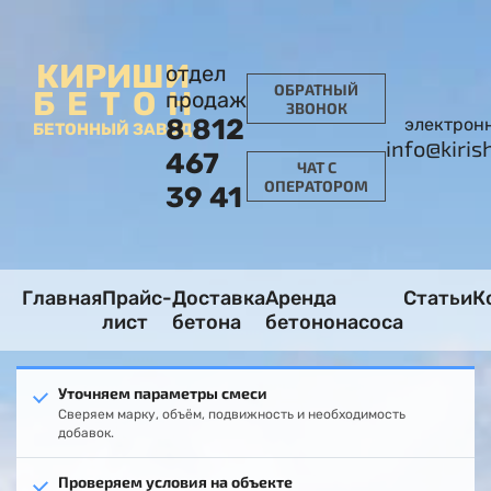
КИРИШИ
отдел
ОБРАТНЫЙ
БЕТОН
продаж
ЗВОНОК
8 812
электронн
БЕТОННЫЙ ЗАВОД
info@kiris
467
ЧАТ С
ОПЕРАТОРОМ
39 41
Главная
Прайс-
Доставка
Аренда
Статьи
К
лист
бетона
бетононасоса
Уточняем параметры смеси
Сверяем марку, объём, подвижность и необходимость
добавок.
Проверяем условия на объекте