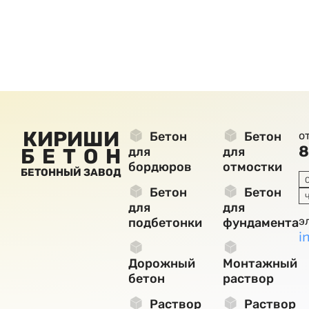
КИРИШИ
Бетон
Бетон
о
8
БЕТОН
для
для
бордюров
отмостки
БЕТОННЫЙ ЗАВОД
Бетон
Бетон
для
для
э
подбетонки
фундамента
i
Дорожный
Монтажный
бетон
раствор
Раствор
Раствор