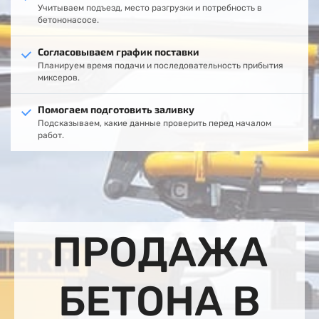
Учитываем подъезд, место разгрузки и потребность в
бетононасосе.
Согласовываем график поставки
Планируем время подачи и последовательность прибытия
миксеров.
Помогаем подготовить заливку
Подсказываем, какие данные проверить перед началом
работ.
ПРОДАЖА
БЕТОНА В