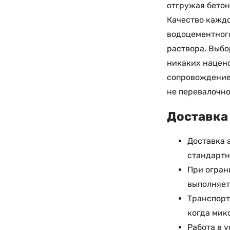
отгружая бетон
Качество каждо
водоцементног
раствора. Выбо
никаких нацено
сопровождение 
не перевалочно
Доставка 
Доставка 
стандартн
При огран
выполняет
Транспорт
когда мик
Работа в 