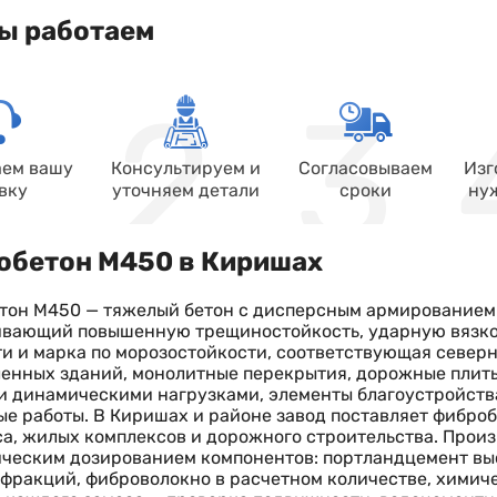
ы работаем
ем вашу
Консультируем и
Согласовываем
Изг
вку
уточняем детали
сроки
ну
обетон М450 в Киришах
он М450 — тяжелый бетон с дисперсным армированием 
вающий повышенную трещиностойкость, ударную вязкос
и и марка по морозостойкости, соответствующая север
нных зданий, монолитные перекрытия, дорожные плиты
 динамическими нагрузками, элементы благоустройства 
е работы. В Киришах и районе завод поставляет фибро
а, жилых комплексов и дорожного строительства. Произв
ческим дозированием компонентов: портландцемент выс
фракций, фиброволокно в расчетном количестве, хими