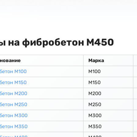
ы на фибробетон М450
нование
Марка
бетон М100
М100
бетон М150
М150
бетон М200
М200
бетон М250
М250
бетон М300
М300
бетон М350
М350