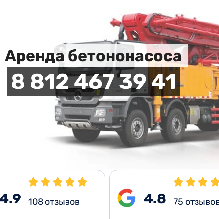
Аренда бетононасоса
8 812 467 39 41
4.9
4.8
108
отзывов
75
отзыво