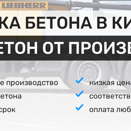
А БЕТОНА В 
ЕТОН ОТ ПРОИ
е производство
низкая цен
бетона
соответст
срок
оплата люб