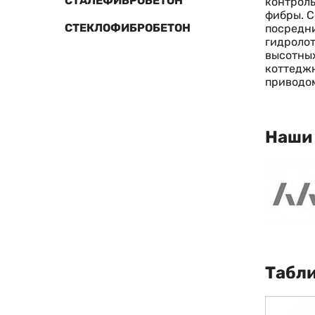
СТАЛЕФИБРОБЕТОН
контроль
фибры. С
СТЕКЛОФИБРОБЕТОН
посредни
гидролот
высотных
коттеджн
приводо
Наши
Табли