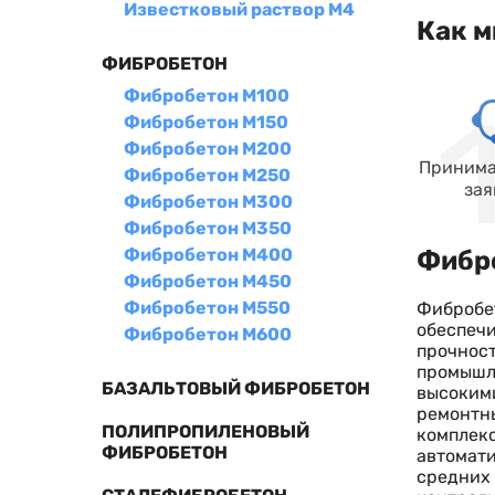
Известковый раствор М4
Как м
ФИБРОБЕТОН
Фибробетон М100
Фибробетон М150
Фибробетон М200
Принима
Фибробетон М250
зая
Фибробетон М300
Фибробетон М350
Фибробетон М400
Фибр
Фибробетон М450
Фибробетон М550
Фибробет
обеспечи
Фибробетон М600
прочност
промышле
БАЗАЛЬТОВЫЙ ФИБРОБЕТОН
высокими
ремонтны
ПОЛИПРОПИЛЕНОВЫЙ
комплекс
ФИБРОБЕТОН
автомати
средних 