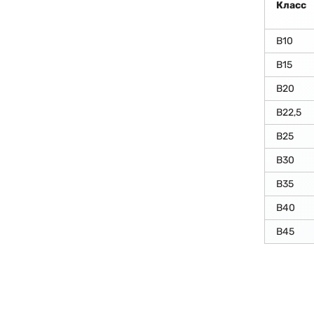
Класс
В10
В15
В20
В22,5
В25
В30
В35
В40
В45