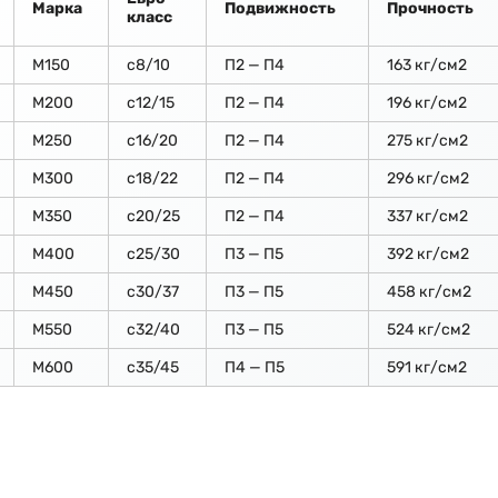
Марка
Подвижность
Прочность
класс
М150
c8/10
П2 — П4
163 кг/см2
М200
с12/15
П2 — П4
196 кг/см2
М250
с16/20
П2 — П4
275 кг/см2
М300
с18/22
П2 — П4
296 кг/см2
М350
с20/25
П2 — П4
337 кг/см2
М400
с25/30
П3 — П5
392 кг/см2
М450
с30/37
П3 — П5
458 кг/см2
М550
с32/40
П3 — П5
524 кг/см2
М600
с35/45
П4 — П5
591 кг/см2