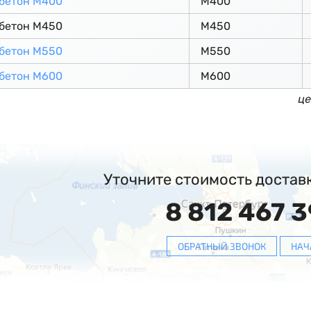
бетон М400
М400
бетон М450
М450
бетон М550
М550
бетон М600
М600
це
Уточните стоимость достав
8 812 467 3
ОБРАТНЫЙ ЗВОНОК
НАЧ