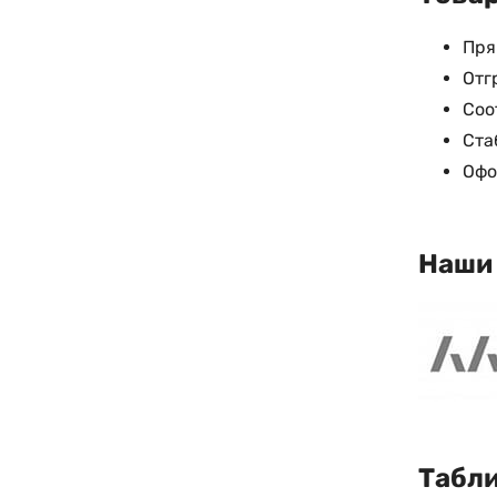
Пря
Отг
Соо
Ста
Офо
Наши
Табли