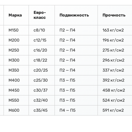
Евро-
Марка
Подвижность
Прочность
класс
М150
c8/10
П2 — П4
163 кг/см2
М200
с12/15
П2 — П4
196 кг/см2
М250
с16/20
П2 — П4
275 кг/см2
М300
с18/22
П2 — П4
296 кг/см2
М350
с20/25
П2 — П4
337 кг/см2
М400
с25/30
П3 — П5
392 кг/см2
М450
с30/37
П3 — П5
458 кг/см2
М550
с32/40
П3 — П5
524 кг/см2
М600
с35/45
П4 — П5
591 кг/см2