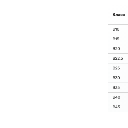
Класс
В10
В15
В20
В22,5
В25
В30
В35
В40
В45