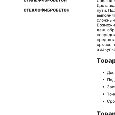
СТАЛЕФИБРОБЕТОН
Соблюден
Доставка
СТЕКЛОФИБРОБЕТОН
пути. По
выполнят
сложным 
Возможна
день обр
посредни
предоста
срывов н
а закупк
Товар
Дос
Под
Зае
Точ
Сро
Товар