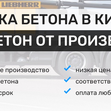
А БЕТОНА В 
ЕТОН ОТ ПРОИ
е производство
низкая цен
бетона
соответст
срок
оплата люб