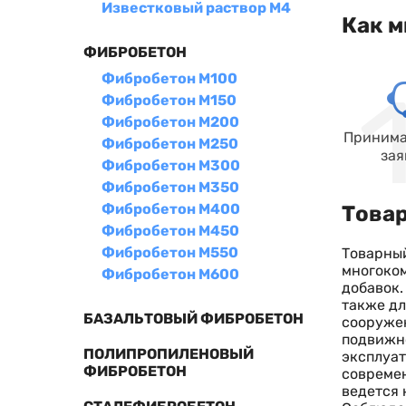
Известковый раствор М4
Как м
ФИБРОБЕТОН
Фибробетон М100
Фибробетон М150
Фибробетон М200
Принима
Фибробетон М250
зая
Фибробетон М300
Фибробетон М350
Фибробетон М400
Товар
Фибробетон М450
Фибробетон М550
Товарный
многоком
Фибробетон М600
добавок.
также дл
БАЗАЛЬТОВЫЙ ФИБРОБЕТОН
сооружен
подвижно
ПОЛИПРОПИЛЕНОВЫЙ
эксплуат
ФИБРОБЕТОН
современ
ведется 