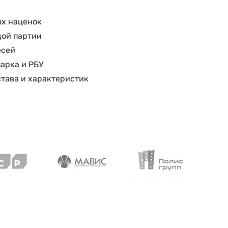
ых наценок
дой партии
есей
парка и РБУ
тава и характеристик