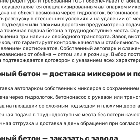
ие рецептуры и требований ГОСТ обеспечивает стабиль
 осуществляется специализированным автопарком микс
дача на объект возможна через гидролоток, бетононасос 
ь разгрузку в стесненных условиях и на удалении от ме
подъездом или плохими дорогами предусмотрена подач
 точечная подача бетона в труднодоступные места. Осу
ащения при наличии свободного транспорта. Завод выс
ков, что гарантирует контроль качества и стабильность 
влением сертификатов. Собственный автопарк и слажен
езависимо от объёма — оптом или в розницу. Выбор пос
а подтверждается договором с указанием всех характер
ный бетон — доставка миксером и п
тавка автопарком собственных миксеров с сохранением
ача через гидролоток, бетононасос с рукавом или транс
зд на площадки со сложным подъездом и плохими дорога
ечная подача в труднодоступные места без потери качес
чная отгрузка и доставка в день обращения при согласо
ный бетон — заказать с завода