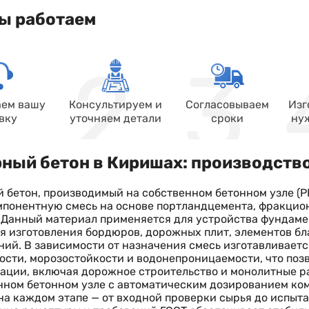
ы работаем
ем вашу
Консультируем и
Согласовываем
Изг
вку
уточняем детали
сроки
ну
ный бетон в Киришах: производство
 бетон, производимый на собственном бетонном узле (Р
понентную смесь на основе портландцемента, фракцио
 Данный материал применяется для устройства фундамен
я изготовления бордюров, дорожных плит, элементов б
ий. В зависимости от назначения смесь изготавливает
сти, морозостойкости и водонепроницаемости, что позв
ации, включая дорожное строительство и монолитные р
ном бетонном узле с автоматическим дозированием ком
на каждом этапе — от входной проверки сырья до испыт