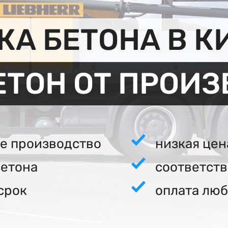
А БЕТОНА В 
ЕТОН ОТ ПРОИ
е производство
низкая цен
бетона
соответст
срок
оплата люб