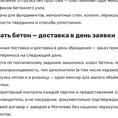
бильная отгрузка без простоев — собственный парк мик
фиком бетонного узла.
ача для фундаментов, монолитных стен, колонн, перекр
рости твердения и способа уплотнения.
ать бетон — доставка в день заявки
чная поставка и доставка в день обращения — заказ при
 переноса на следующий день.
ота по техническому заданию заказчика: класс бетона, 
онепроницаемость, тип заполнителя (в том числе керамзи
рузка оптом и в розницу — один миксер для малого объё
упки.
ораторный контроль каждой партии и предоставление с
изводитель, а не посредник, документально подтверждае
мой договор с заводом в Могилево без наценок перекупщ
ектов.