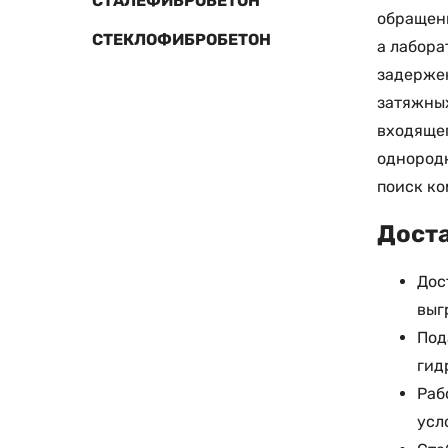
СТАЛЕФИБРОБЕТОН
обращени
СТЕКЛОФИБРОБЕТОН
а лабора
задержек
затяжных
входящег
однородн
поиск к
Доста
Дос
выг
Под
гид
Раб
усл