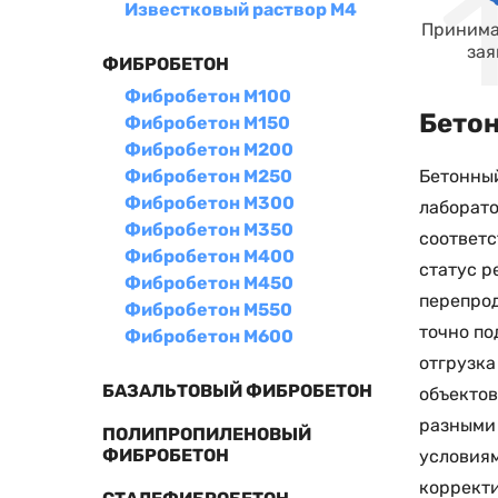
Известковый раствор М4
Принима
зая
ФИБРОБЕТОН
Фибробетон М100
Бетон
Фибробетон М150
Фибробетон М200
Бетонный
Фибробетон М250
Фибробетон М300
лаборато
Фибробетон М350
соответс
Фибробетон М400
статус р
Фибробетон М450
перепрод
Фибробетон М550
точно по
Фибробетон М600
отгрузка
БАЗАЛЬТОВЫЙ ФИБРОБЕТОН
объектов
разными 
ПОЛИПРОПИЛЕНОВЫЙ
ФИБРОБЕТОН
условиям
корректи