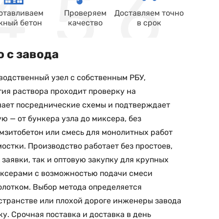
отавливаем
Проверяем
Доставляем точно
жный бетон
качество
в срок
ю с завода
водственный узел с собственным РБУ,
тия раствора проходит проверку на
чает посреднические схемы и подтверждает
ю — от бункера узла до миксера, без
амзитобетон или смесь для монолитных работ
мостки. Производство работает без простоев,
 заявки, так и оптовую закупку для крупных
миксерами с возможностью подачи смеси
олотком. Выбор метода определяется
странстве или плохой дороге инженеры завода
у. Срочная поставка и доставка в день