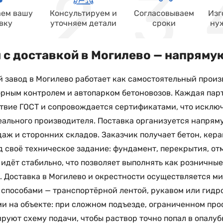
ем вашу
Консультируем и
Согласовываем
Изг
вку
уточняем детали
сроки
ну
 с доставкой в Могилево — напряму
 завод в Могилево работает как самостоятельный произ
рным контролем и автопарком бетоновозов. Каждая пар
твие ГОСТ и сопровождается сертификатами, что исклю
еального производителя. Поставка организуется напряму
аж и сторонних складов. Заказчик получает бетон, кер
д своё техническое задание: фундамент, перекрытия, от
 идёт стабильно, что позволяет выполнять как розничные
. Доставка в Могилево и окрестности осуществляется 
способами — транспортёрной лентой, рукавом или гидр
и на объекте: при сложном подъезде, ограниченном про
руют схему подачи, чтобы раствор точно попал в опалубк