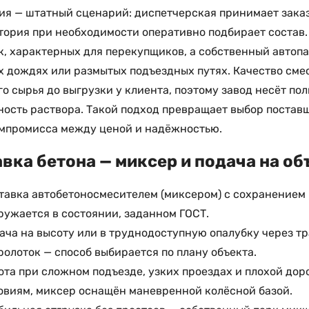
я — штатный сценарий: диспетчерская принимает заказ
тория при необходимости оперативно подбирает состав.
, характерных для перекупщиков, а собственный автоп
 дождях или размытых подъездных путях. Качество смес
о сырья до выгрузки у клиента, поэтому завод несёт по
ость раствора. Такой подход превращает выбор поставщ
омпромисса между ценой и надёжностью.
вка бетона — миксер и подача на об
тавка автобетоносмесителем (миксером) с сохранением 
ружается в состоянии, заданном ГОСТ.
ача на высоту или в труднодоступную опалубку через тр
ролоток — способ выбирается по плану объекта.
ота при сложном подъезде, узких проездах и плохой до
овиям, миксер оснащён маневренной колёсной базой.