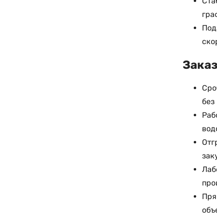
Ста
гра
Под
ско
Заказ
Сро
без
Раб
вод
Отг
зак
Лаб
про
Пря
объ